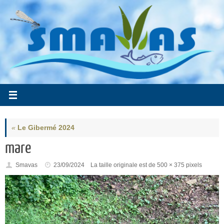
Passer
au
contenu
«
Le Gibermé 2024
mare
Smavas
23/09/2024
La taille originale est de
500 × 375
pixels