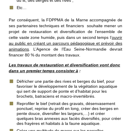
du lit, des berges et des rives ;
Etc…
Par conséquent, la FDPPMA de la Marne accompagnée de
ses partenaires techniques et financiers souhaite mener un
projet de restauration et diversification de l’ensemble de
cette vaste zone humide, puis dans un second temps l’
ouvrir
au public en créant un parcours pédagogique et prévoir des
animations
. L’Agence de l’Eau Seine-Normandie devrait
financer 80 % du montant des travaux.
Les travaux de restauration et diversification vont donc
dans un premier temps consister à
:
Défricher une partie des rives et berges du bief, pour
favoriser le développement de la végétation aquatique
qui sert de support de ponte et d’habitat pour les
brochets, batraciens et macro-invertébrés.
Reprofiler le bief (retrait des gravats, désenvasement
ponctuel, reprise du profil en long, créer des berges en
pente douce, diversifier les largeurs,…) et créer
quelques bras annexes aux faciès diversifiés, pour créer
des frayères et habitats à la faune aquatique.
Créer une multitude de mares sur les parcelles