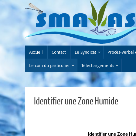
Passer
au
contenu
Passer
Accueil
Contact
Le Syndicat
Procès-verbal 
au
contenu
Le coin du particulier
Téléchargements
Identifier une Zone Humide
Identifier une Zone H