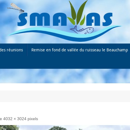
des réunions
Remise en fond de vallée du ruisseau le Beauchamp
de
4032 × 3024
pixels