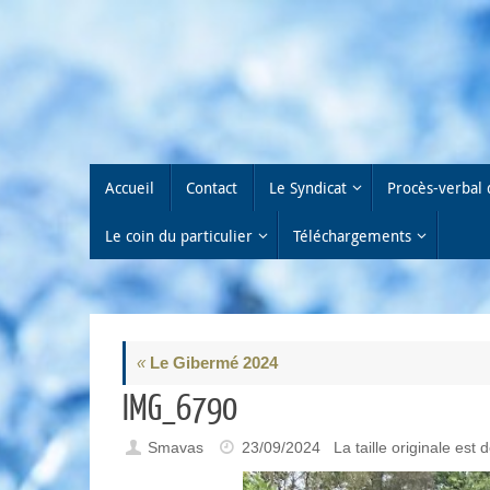
Passer
au
contenu
Passer
Accueil
Contact
Le Syndicat
Procès-verbal 
au
contenu
Le coin du particulier
Téléchargements
«
Le Gibermé 2024
IMG_6790
Smavas
23/09/2024
La taille originale est 