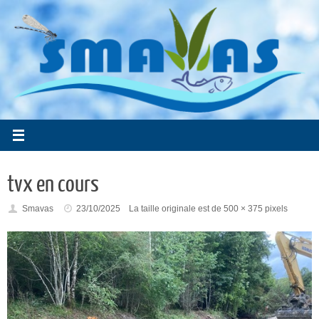
Passer
au
contenu
tvx en cours
Smavas
23/10/2025
La taille originale est de
500 × 375
pixels