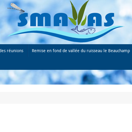
des réunions
Remise en fond de vallée du ruisseau le Beauchamp