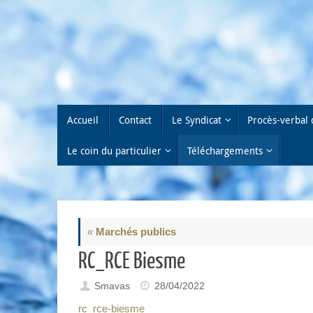
Passer
au
contenu
Passer
Accueil
Contact
Le Syndicat
Procès-verbal 
au
contenu
Le coin du particulier
Téléchargements
«
Marchés publics
RC_RCE Biesme
Smavas
28/04/2022
rc_rce-biesme