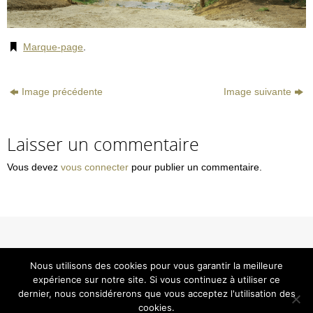
Marque-page
.
Image précédente
Image suivante
Laisser un commentaire
Vous devez
vous connecter
pour publier un commentaire.
© Smavas
Nous utilisons des cookies pour vous garantir la meilleure
Tous droits réservés - Reproduction interdite
expérience sur notre site. Si vous continuez à utiliser ce
Mentions Légales
dernier, nous considérerons que vous acceptez l'utilisation des
cookies.