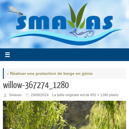
Passer
au
contenu
«
Réaliser une protection de berge en génie
willow-367274_1280
Smavas
29/08/2024
La taille originale est de
852 × 1280
pixels