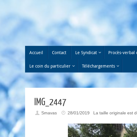
Passer
au
contenu
Passer
Accueil
Contact
Le Syndicat
Procès-verbal 
au
contenu
Le coin du particulier
Téléchargements
IMG_2447
Smavas
28/01/2019
La taille originale est 