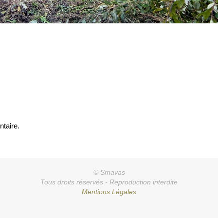
taire.
© Smavas
Tous droits réservés - Reproduction interdite
Mentions Légales