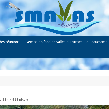
des réunions
Remise en fond de vallée du ruisseau le Beauchamp
de
684 × 513
pixels