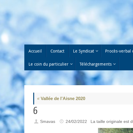
Passer
au
contenu
Passer
Accueil
Contact
Le Syndicat
Procès-verbal 
au
contenu
Le coin du particulier
Téléchargements
«
Vallée de l’Aisne 2020
6
Smavas
24/02/2022
La taille originale est 