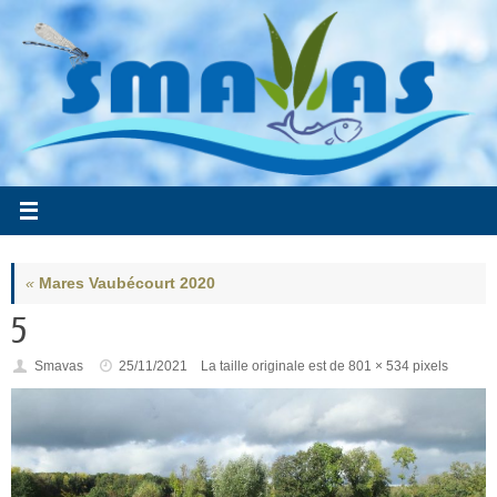
Passer
au
contenu
«
Mares Vaubécourt 2020
5
Smavas
25/11/2021
La taille originale est de
801 × 534
pixels