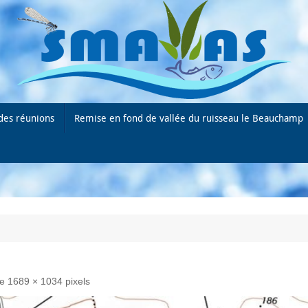
des réunions
Remise en fond de vallée du ruisseau le Beauchamp
de
1689 × 1034
pixels