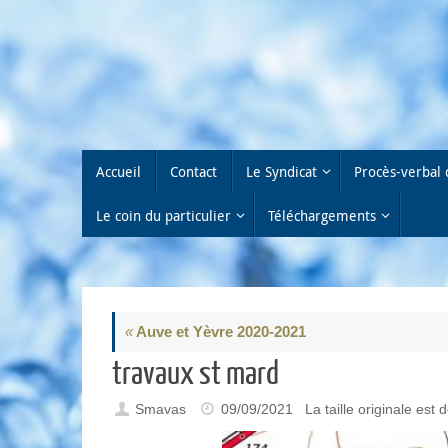
Passer
au
contenu
Passer
Accueil
Contact
Le Syndicat
Procès-verbal 
au
contenu
Le coin du particulier
Téléchargements
«
Auve et Yèvre 2020-2021
travaux st mard
Smavas
09/09/2021
La taille originale est 