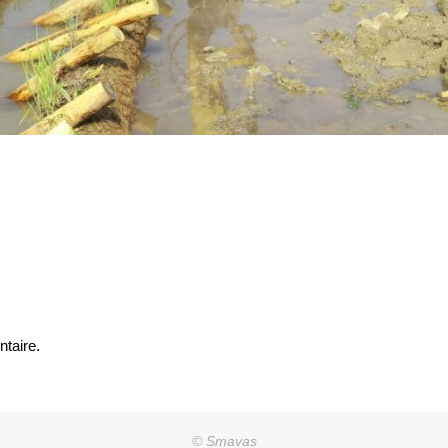
taire.
© Smavas