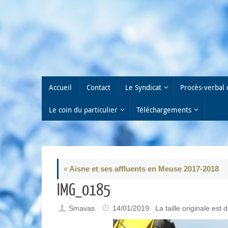
Passer
au
contenu
Passer
Accueil
Contact
Le Syndicat
Procès-verbal 
au
contenu
Le coin du particulier
Téléchargements
«
Aisne et ses affluents en Meuse 2017-2018
IMG_0185
Smavas
14/01/2019
La taille originale est 