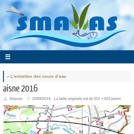
Passer
au
contenu
«
L’entretien des cours d’eau
aisne 2016
Smavas
26/09/2019
La taille originale est de
552 × 503
pixels