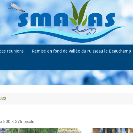
des réunions
Remise en fond de vallée du ruisseau le Beauchamp
022
de
500 × 375
pixels