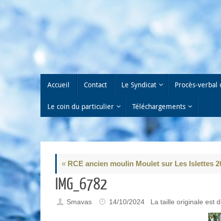
Passer
au
contenu
Passer
Accueil
Contact
Le Syndicat
Procès-verbal 
au
contenu
Le coin du particulier
Téléchargements
«
RCE ancien moulin Moulet sur Les Islettes 2
IMG_6782
Smavas
14/10/2024
La taille originale est 