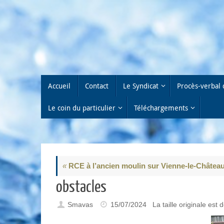
Passer
au
contenu
Passer
Accueil
Contact
Le Syndicat
Procès-verbal 
au
contenu
Le coin du particulier
Téléchargements
«
RCE à l’ancien moulin sur Vienne-le-Châtea
obstacles
Smavas
15/07/2024
La taille originale est 