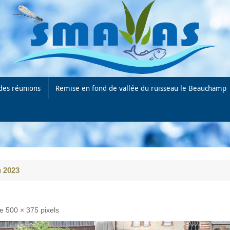
des réunions
Remise en fond de vallée du ruisseau le Beauchamp
u 2023
de
500 × 375
pixels