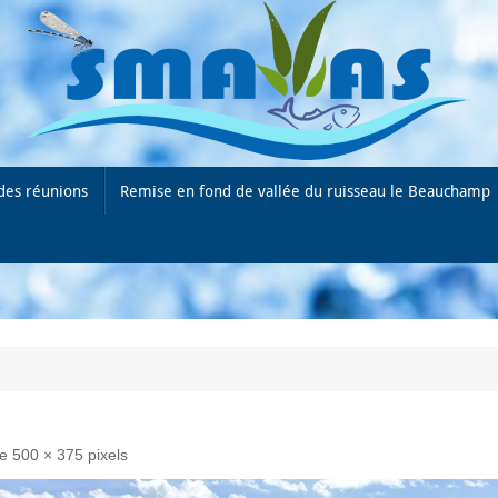
des réunions
Remise en fond de vallée du ruisseau le Beauchamp
de
500 × 375
pixels