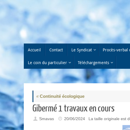
Passer
au
contenu
Passer
Accueil
Contact
Le Syndicat
Procès-verbal 
au
contenu
Le coin du particulier
Téléchargements
«
Continuité écologique
Gibermé 1 travaux en cours
Smavas
20/06/2024
La taille originale est 