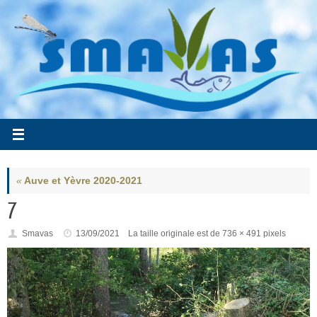
Passer
au
contenu
«
Auve et Yèvre 2020-2021
7
Smavas
13/09/2021
La taille originale est de
736 × 491
pixels