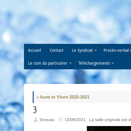
Passer
au
contenu
Passer
Accueil
Contact
Le Syndicat
Procès-verbal 
au
contenu
Le coin du particulier
Téléchargements
«
Auve et Yèvre 2020-2021
3
Smavas
13/09/2021
La taille originale est 