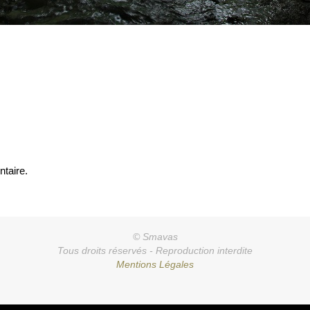
taire.
© Smavas
Tous droits réservés - Reproduction interdite
Mentions Légales