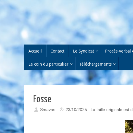
Passer
au
contenu
Passer
Accueil
Contact
Le Syndicat
Procès-verbal 
au
contenu
Le coin du particulier
Téléchargements
Fosse
Smavas
23/10/2025
La taille originale est 