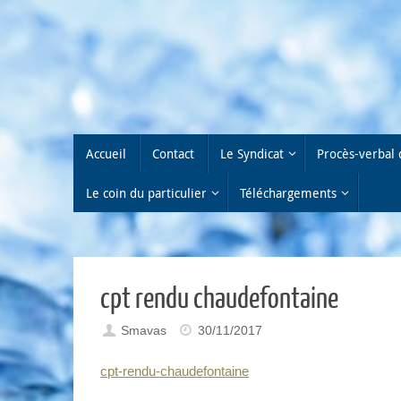
Passer
au
contenu
Passer
Accueil
Contact
Le Syndicat
Procès-verbal 
au
contenu
Le coin du particulier
Téléchargements
cpt rendu chaudefontaine
Smavas
30/11/2017
cpt-rendu-chaudefontaine