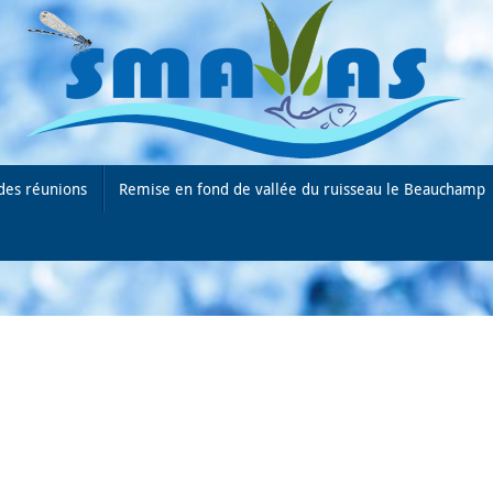
des réunions
Remise en fond de vallée du ruisseau le Beauchamp