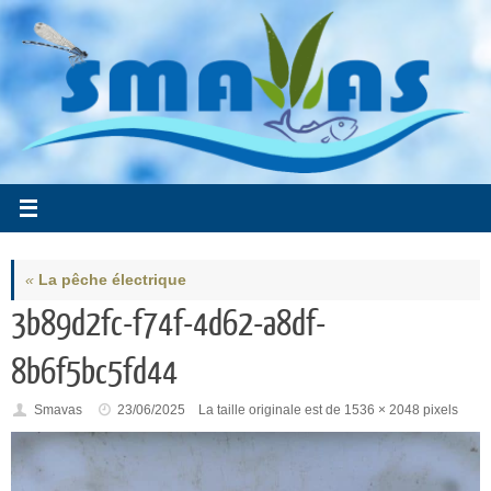
Passer
au
contenu
«
La pêche électrique
3b89d2fc-f74f-4d62-a8df-
8b6f5bc5fd44
Smavas
23/06/2025
La taille originale est de
1536 × 2048
pixels