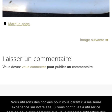
Marque-page
.
Image suivante
Laisser un commentaire
Vous devez
vous connecter
pour publier un commentaire.
© Smavas
Nous utilisons des cookies pour vous garantir la meilleure
Tous droits réservés - Reproduction interdite
expérience sur notre site. Si vous continuez à utiliser ce
Mentions Légales