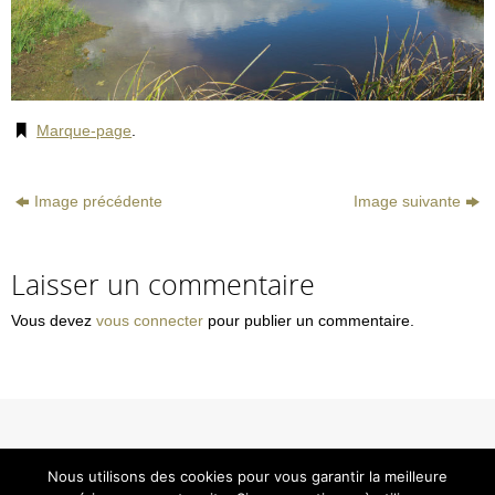
Marque-page
.
Image précédente
Image suivante
Laisser un commentaire
Vous devez
vous connecter
pour publier un commentaire.
© Smavas
Nous utilisons des cookies pour vous garantir la meilleure
Tous droits réservés - Reproduction interdite